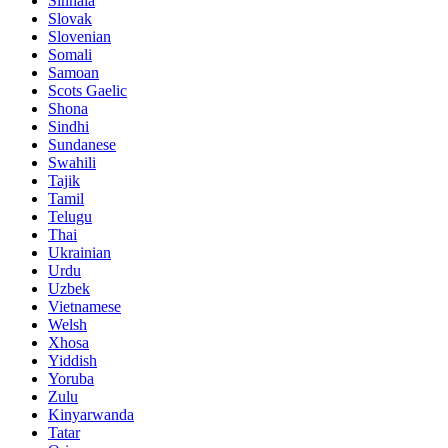
Sinhala
Slovak
Slovenian
Somali
Samoan
Scots Gaelic
Shona
Sindhi
Sundanese
Swahili
Tajik
Tamil
Telugu
Thai
Ukrainian
Urdu
Uzbek
Vietnamese
Welsh
Xhosa
Yiddish
Yoruba
Zulu
Kinyarwanda
Tatar