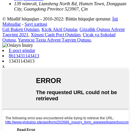
139 nömrəli, Liansheng North Rd, Humen Town, Dongguan
City, Guangdong Province 523907, Çin
© Müəllif hüquqları - 2010-2022: Bütün hüquqlar qorunur.
İsti
Məhsullar
-
Sayt xəritəsi
Gül Buketi Qutuları
,
Kiçik Akril Qutular
,
Gözəllik Qutusu Advent
Təqvimi 2021
,
Xüsusi Çaplı Poçt Qutuları
,
Çiçək və Şokolad
Qutusu
,
Yarımçıq Taxta Advent Təqvim Qutusu
,
E-poçt göndər
8613431143413
13431143413
x