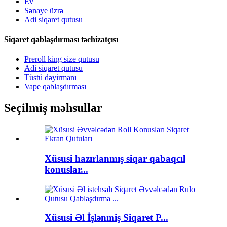
Ev
Sənaye üzrə
Adi siqaret qutusu
Siqaret qablaşdırması təchizatçısı
Preroll king size qutusu
Adi siqaret qutusu
Tüstü dəyirmanı
Vape qablaşdırması
Seçilmiş məhsullar
Xüsusi hazırlanmış siqar qabaqcıl
konuslar...
Xüsusi Əl İşlənmiş Siqaret P...