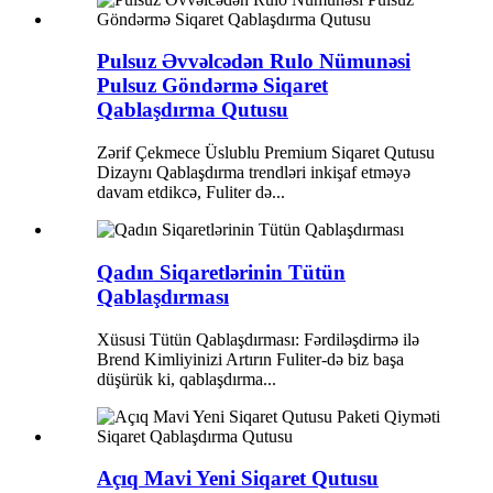
Pulsuz Əvvəlcədən Rulo Nümunəsi
Pulsuz Göndərmə Siqaret
Qablaşdırma Qutusu
Zərif Çekmece Üslublu Premium Siqaret Qutusu
Dizaynı Qablaşdırma trendləri inkişaf etməyə
davam etdikcə, Fuliter də...
Qadın Siqaretlərinin Tütün
Qablaşdırması
Xüsusi Tütün Qablaşdırması: Fərdiləşdirmə ilə
Brend Kimliyinizi Artırın Fuliter-də biz başa
düşürük ki, qablaşdırma...
Açıq Mavi Yeni Siqaret Qutusu