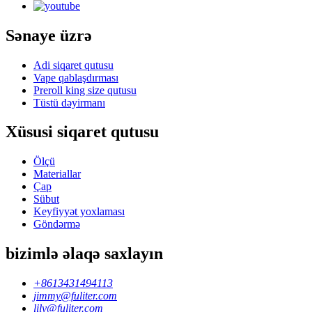
Sənaye üzrə
Adi siqaret qutusu
Vape qablaşdırması
Preroll king size qutusu
Tüstü dəyirmanı
Xüsusi siqaret qutusu
Ölçü
Materiallar
Çap
Sübut
Keyfiyyət yoxlaması
Göndərmə
bizimlə əlaqə saxlayın
+8613431494113
jimmy@fuliter.com
lily@fuliter.com