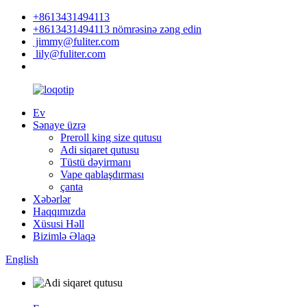
+8613431494113
+8613431494113 nömrəsinə zəng edin
jimmy@fuliter.com
lily@fuliter.com
Ev
Sənaye üzrə
Preroll king size qutusu
Adi siqaret qutusu
Tüstü dəyirmanı
Vape qablaşdırması
çanta
Xəbərlər
Haqqımızda
Xüsusi Həll
Bizimlə Əlaqə
English